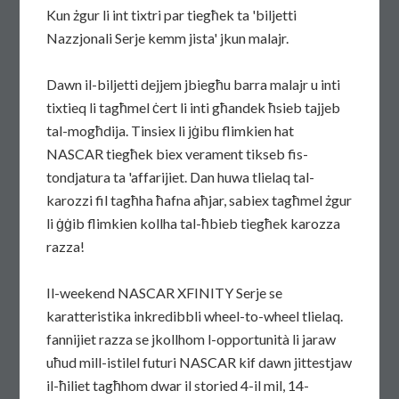
Kun żgur li int tixtri par tiegħek ta 'biljetti
Nazzjonali Serje kemm jista' jkun malajr.
Dawn il-biljetti dejjem jbiegħu barra malajr u inti
tixtieq li tagħmel ċert li inti għandek ħsieb tajjeb
tal-mogħdija. Tinsiex li jġibu flimkien hat
NASCAR tiegħek biex verament tikseb fis-
tondjatura ta 'affarijiet. Dan huwa tlielaq tal-
karozzi fil tagħha ħafna aħjar, sabiex tagħmel żgur
li ġġib flimkien kollha tal-ħbieb tiegħek karozza
razza!
Il-weekend NASCAR XFINITY Serje se
karatteristika inkredibbli wheel-to-wheel tlielaq.
fannijiet razza se jkollhom l-opportunità li jaraw
uħud mill-istilel futuri NASCAR kif dawn jittestjaw
il-ħiliet tagħhom dwar il storied 4-il mil, 14-