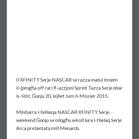
Il XFINITY Serje NASCAR se razza matul tmiem
il-ġimgħa off rari fl-azzjoni Sprint Tazza Serje nhar
is-Sibt, Ġunju 20, lejliet Jum il-Missier 2015.
Minbarra l-tellieqa NASCAR XFINITY Serje, -
weekend Ġunju se nilqgħu wkoll lura l-tlielaq Serje
Arca preżentata mill Menards.