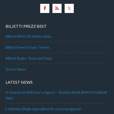
BILJETTI PREZZ BEST
Biljetti NASCAR Xfinity Serje
Biljetti Franċiż Open Tennis
Biljetti Rugby Tazza tad-Dinja
Sports News
LATEST NEWS
It-teatriċi ta’ McEnroe u Agassi – Roddick jirbaħ $1M fi Pickleball
Slam
L-Atletika Dinjija tipprojbixxi lin-nisa transġeneri