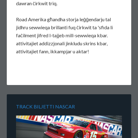
dawran ċirkwit triq.
Road Amerika għandha storja leġġendarju tal
jidhru sewwieqa brillanti fuq ċirkwit ta 'sfida li
faċilment jifred l-tajjeb mill-sewwieqa kbar.
attivitajiet addizzjonali jinkludu skrins kbar,
attivitajiet fann, ikkampjar u aktar!
TRACK BILJETTI NASCAR