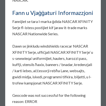
NASCAR.
Fann u Vjaġġaturi Informazzjoni
Fannijiet se tara l-marka ġdida NASCAR XFINITY
Serje fl-istess postijiet kif jaraw it-trade marks
NASCAR Nationwide Series.
Dawn se jinkludu windshields racecar NASCAR
XFINITY Serje, uffiċjali NASCAR XFINITY Serje’ u
s-sewwieqa’ uniformijiet, haulers, karozzi pass,
kuffji, stensils ħaxix, banners / bnadar, kredenzjali
/ karti iebes, aċċessorji rebħa Lane, websajts,
gwidi midja, iskedi, programmi tifkira, biljetti, u l-
trofew kampjonat NASCAR XFINITY Serje.
Geocode was not successful for the following
reason: ERROR