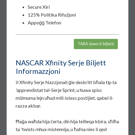
Secure Xiri
125% Politika Rifużjoni
Appoġġ Telefon
TARA dawn il-biljetti
NASCAR Xfinity Serje Biljett
Informazzjoni
Il Xfinity Serje Nazzjonali ġie deskritt bħala tip ta
'apprendistat tal-Serje Sprint, u huwa spiss
miżmuma lejn uħud mill-istess postijiet, qabel il-
razza akbar.
Ħaġa waħda hija ċerta, din hija tellieqa kbira, sħiħa
ta 'twists mhux mistennija, u ħafna nies li qed