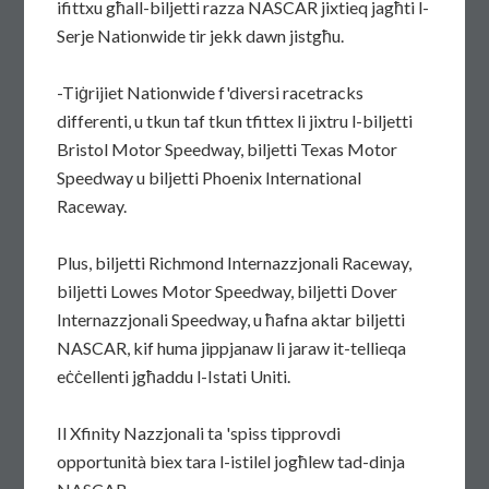
ifittxu għall-biljetti razza NASCAR jixtieq jagħti l-
Serje Nationwide tir jekk dawn jistgħu.
-Tiġrijiet Nationwide f'diversi racetracks
differenti, u tkun taf tkun tfittex li jixtru l-biljetti
Bristol Motor Speedway, biljetti Texas Motor
Speedway u biljetti Phoenix International
Raceway.
Plus, biljetti Richmond Internazzjonali Raceway,
biljetti Lowes Motor Speedway, biljetti Dover
Internazzjonali Speedway, u ħafna aktar biljetti
NASCAR, kif huma jippjanaw li jaraw it-tellieqa
eċċellenti jgħaddu l-Istati Uniti.
Il Xfinity Nazzjonali ta 'spiss tipprovdi
opportunità biex tara l-istilel jogħlew tad-dinja