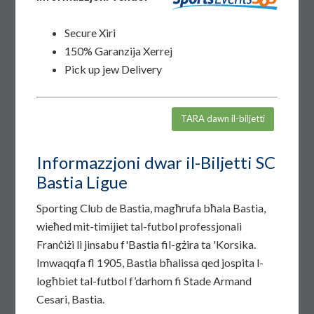
Secure Xiri
150% Garanzija Xerrej
Pick up jew Delivery
TARA dawn il-biljetti
Informazzjoni dwar il-Biljetti SC
Bastia Ligue
Sporting Club de Bastia, magħrufa bħala Bastia,
wieħed mit-timijiet tal-futbol professjonali
Franċiżi li jinsabu f'Bastia fil-gżira ta 'Korsika.
Imwaqqfa fl 1905, Bastia bħalissa qed jospita l-
logħbiet tal-futbol f’darhom fi Stade Armand
Cesari, Bastia.