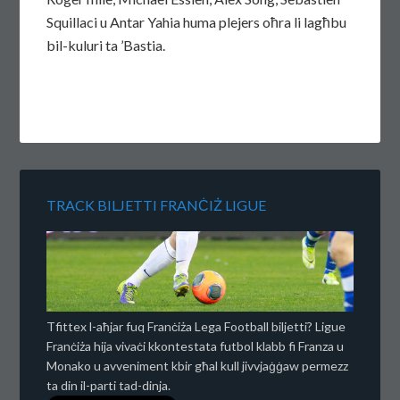
Squillaci u Antar Yahia huma plejers oħra li lagħbu
bil-kuluri ta ’Bastia.
TRACK BILJETTI FRANĊIŻ LIGUE
Tfittex l-aħjar fuq Franċiża Lega Football biljetti? Ligue
Franċiża hija vivaċi kkontestata futbol klabb fi Franza u
Monako u avveniment kbir għal kull jivvjaġġaw permezz
ta din il-parti tad-dinja.