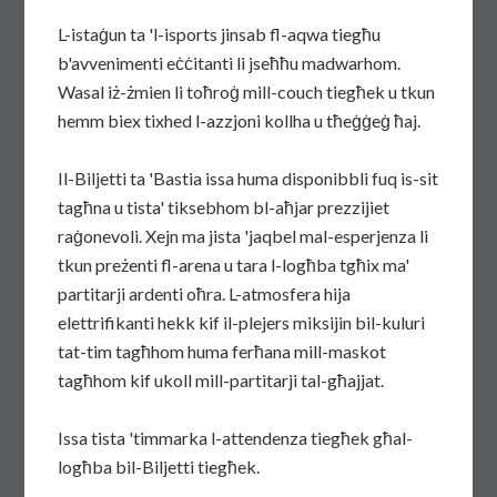
L-istaġun ta 'l-isports jinsab fl-aqwa tiegħu
b'avvenimenti eċċitanti li jseħħu madwarhom.
Wasal iż-żmien li toħroġ mill-couch tiegħek u tkun
hemm biex tixhed l-azzjoni kollha u tħeġġeġ ħaj.
Il-Biljetti ta 'Bastia issa huma disponibbli fuq is-sit
tagħna u tista' tiksebhom bl-aħjar prezzijiet
raġonevoli. Xejn ma jista 'jaqbel mal-esperjenza li
tkun preżenti fl-arena u tara l-logħba tgħix ma'
partitarji ardenti oħra. L-atmosfera hija
elettrifikanti hekk kif il-plejers miksijin bil-kuluri
tat-tim tagħhom huma ferħana mill-maskot
tagħhom kif ukoll mill-partitarji tal-għajjat.
Issa tista 'timmarka l-attendenza tiegħek għal-
logħba bil-Biljetti tiegħek.