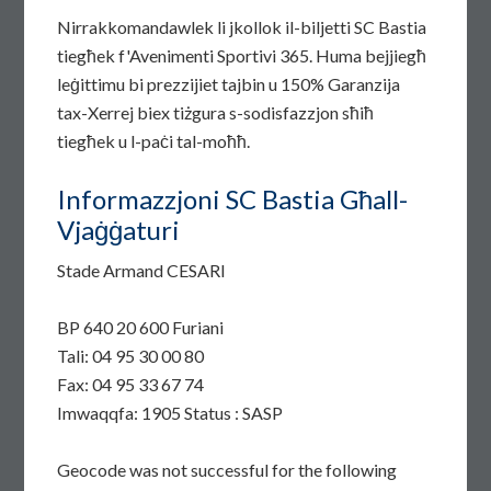
Nirrakkomandawlek li jkollok il-biljetti SC Bastia
tiegħek f'Avenimenti Sportivi 365. Huma bejjiegħ
leġittimu bi prezzijiet tajbin u 150% Garanzija
tax-Xerrej biex tiżgura s-sodisfazzjon sħiħ
tiegħek u l-paċi tal-moħħ.
Informazzjoni SC Bastia Għall-
Vjaġġaturi
Stade Armand CESARI
BP 640 20 600 Furiani
Tali: 04 95 30 00 80
Fax: 04 95 33 67 74
Imwaqqfa: 1905 Status : SASP
Geocode was not successful for the following