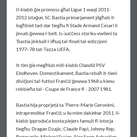
Il-klabb ġie promoss għal Ligue 1 waqt 2011-
2012 istaġun. SC Bastia primarjament jilgħab il-
logħbiet tad-dar tiegħu fi Stade Armand Cesari li
jinsab ġewwa l-belt. Is-suċċess storiku ewlieni ta
’Bastia jinkludi l-ilħuq tal-finali tal-edizzjoni
1977–78 tat-Tazza UEFA.
It-tim ġie megħlub mill-klabb Olandiż PSV
Eindhoven. Domestikament, Bastia rebaħ it-tieni
diviżjoni tal-futbol Franċiż ġewwa 1968 u kienu
rebbieħa tal - Coupe de France fl - 2007 1981.
Bastia hija proprjetà ta 'Pierre-Marie Geronimi,
intraprenditur Franċiż, u ilu minn dakinhar 2011. Il-
klabb ipproduċa bosta plejers famużi fl-istorja
tiegħu; Dragan Dzajic, Claude Papi, Johnny Rep,
Roger mile, Michael Essien, Alex Song, Sebastien