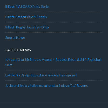
Biljetti NASCAR Xfinity Serje
Biljetti Franċiż Open Tennis
Biljetti Rugby Tazza tad-Dinja
Sports News
LATEST NEWS
It-teatriċi ta’ McEnroe u Agassi – Roddick jirbaħ $1M fi Pickleball
Slam
L-Atletika Dinjija tipprojbixxi lin-nisa transġeneri
Jackson jiżvela għaliex ma attendax il-playoff ta’ Ravens