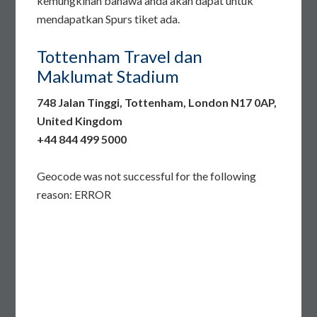
kemungkinan bahawa anda akan dapat untuk
mendapatkan Spurs tiket ada.
Tottenham Travel dan
Maklumat Stadium
748 Jalan Tinggi, Tottenham, London N17 0AP,
United Kingdom
+44 844 499 5000
Geocode was not successful for the following
reason: ERROR