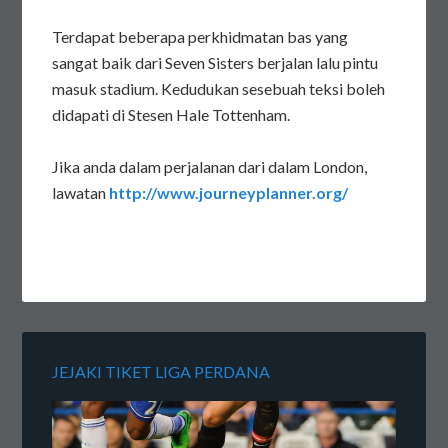
Terdapat beberapa perkhidmatan bas yang
sangat baik dari Seven Sisters berjalan lalu pintu
masuk stadium. Kedudukan sesebuah teksi boleh
didapati di Stesen Hale Tottenham.
Jika anda dalam perjalanan dari dalam London,
lawatan
http://www.journeyplanner.org/
JEJAKI TIKET LIGA PERDANA