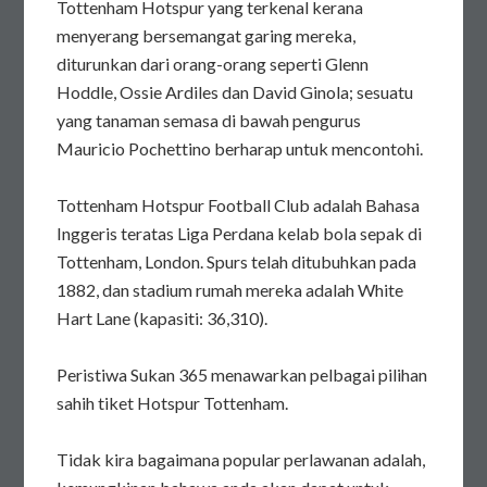
Tottenham Hotspur yang terkenal kerana
menyerang bersemangat garing mereka,
diturunkan dari orang-orang seperti Glenn
Hoddle, Ossie Ardiles dan David Ginola; sesuatu
yang tanaman semasa di bawah pengurus
Mauricio Pochettino berharap untuk mencontohi.
Tottenham Hotspur Football Club adalah Bahasa
Inggeris teratas Liga Perdana kelab bola sepak di
Tottenham, London. Spurs telah ditubuhkan pada
1882, dan stadium rumah mereka adalah White
Hart Lane (kapasiti: 36,310).
Peristiwa Sukan 365 menawarkan pelbagai pilihan
sahih tiket Hotspur Tottenham.
Tidak kira bagaimana popular perlawanan adalah,