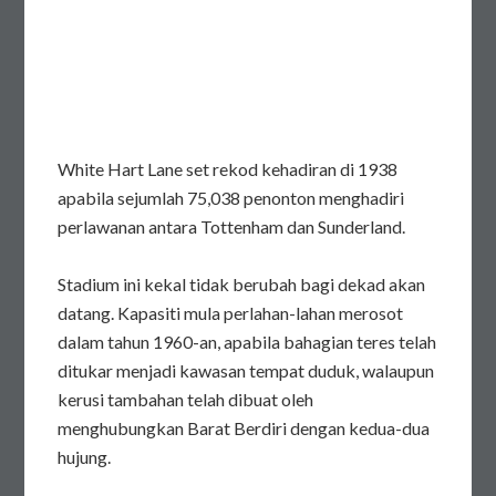
White Hart Lane set rekod kehadiran di 1938
apabila sejumlah 75,038 penonton menghadiri
perlawanan antara Tottenham dan Sunderland.
Stadium ini kekal tidak berubah bagi dekad akan
datang. Kapasiti mula perlahan-lahan merosot
dalam tahun 1960-an, apabila bahagian teres telah
ditukar menjadi kawasan tempat duduk, walaupun
kerusi tambahan telah dibuat oleh
menghubungkan Barat Berdiri dengan kedua-dua
hujung.