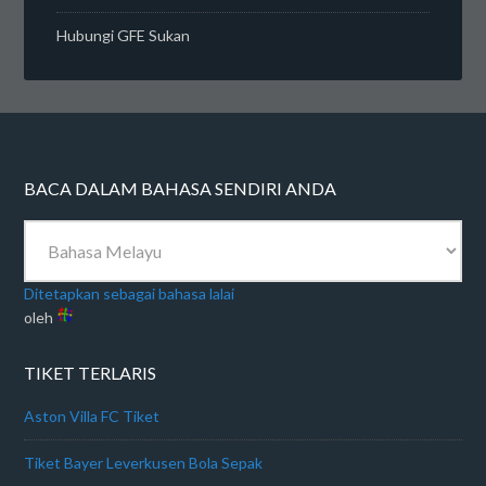
Hubungi GFE Sukan
BACA DALAM BAHASA SENDIRI ANDA
Ditetapkan sebagai bahasa lalai
oleh
TIKET TERLARIS
Aston Villa FC Tiket
Tiket Bayer Leverkusen Bola Sepak