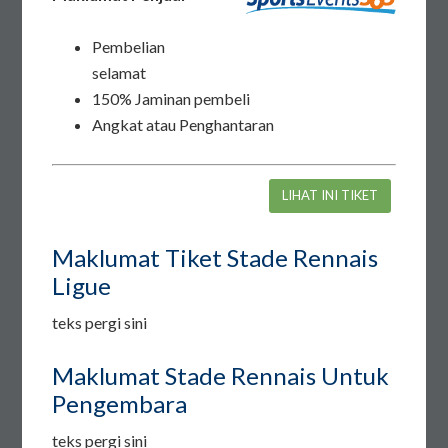
Pembelian
selamat
150% Jaminan pembeli
Angkat atau Penghantaran
LIHAT INI TIKET
Maklumat Tiket Stade Rennais
Ligue
teks pergi sini
Maklumat Stade Rennais Untuk
Pengembara
teks pergi sini