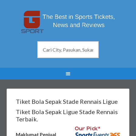
Tiket Bola Sepak Stade Rennais Ligue
Tiket Bola Sepak Ligue Stade Rennais
Terbaik.
Maklumat Penjual