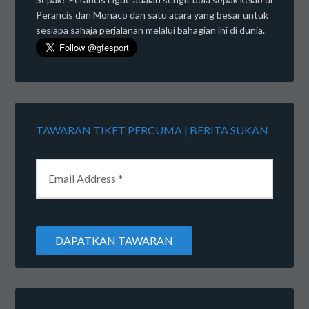
Perancis dan Monaco dan satu acara yang besar untuk
sesiapa sahaja perjalanan melalui bahagian ini di dunia.
TAWARAN TIKET PERCUMA | BERITA SUKAN