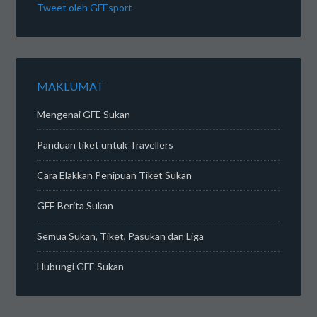
Tweet oleh GFEsport
MAKLUMAT
Mengenai GFE Sukan
Panduan tiket untuk Travellers
Cara Elakkan Penipuan Tiket Sukan
GFE Berita Sukan
Semua Sukan, Tiket, Pasukan dan Liga
Hubungi GFE Sukan