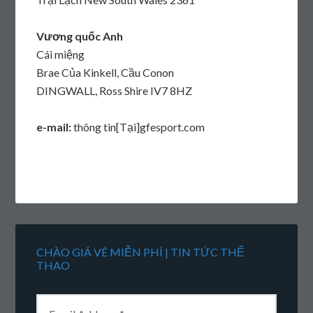
Vương quốc Anh
Cái miệng
Brae Của Kinkell, Cầu Conon
DINGWALL, Ross Shire IV7 8HZ
e-mail:
thông tin[Tại]gfesport.com
CHÀO GIÁ VÉ MIỄN PHÍ | TIN TỨC THỂ
THAO