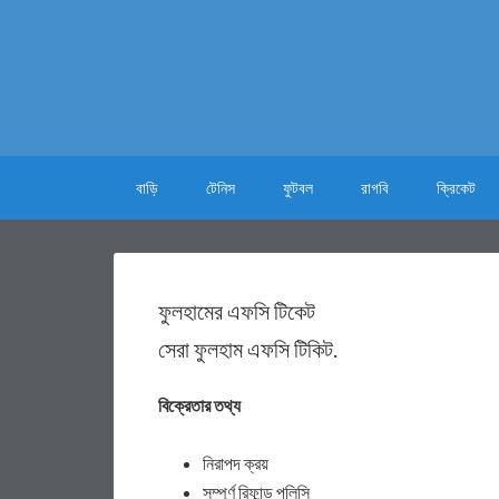
বাড়ি
টেনিস
ফুটবল
রাগবি
ক্রিকেট
ফুলহামের এফসি টিকেট
সেরা ফুলহাম এফসি টিকিট.
বিক্রেতার তথ্য
নিরাপদ ক্রয়
সম্পূর্ণ রিফান্ড পলিসি