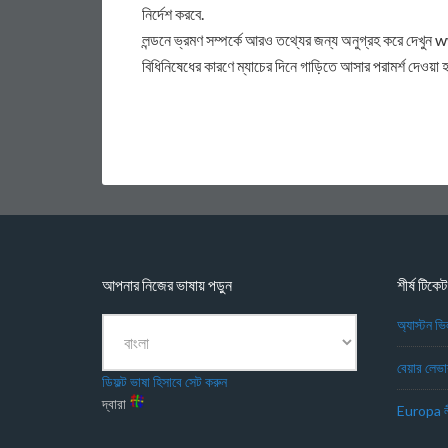
নির্দেশ করবে.
লন্ডনে ভ্রমণ সম্পর্কে আরও তথ্যের জন্য অনুগ্রহ করে দেখুন
বিধিনিষেধের কারণে ম্যাচের দিনে গাড়িতে আসার পরামর্শ দেওয়া হয
আপনার নিজের ভাষায় পড়ুন
শীর্ষ টিকেট
অ্যাস্টন ভ
বেয়ার লেভ
ডিফল্ট ভাষা হিসাবে সেট করুন
দ্বারা
Europa লী