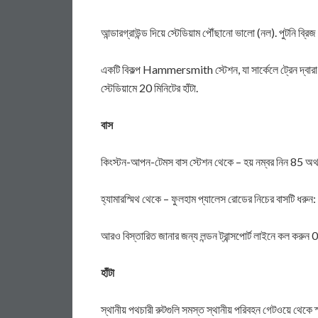
আন্ডারগ্রাউন্ড দিয়ে স্টেডিয়াম পৌঁছানো ভালো (নল). পুটনি ব্রি
একটি বিকল্প Hammersmith স্টেশন, যা সার্কেলে ট্রেন দ্বারা 
স্টেডিয়ামে 20 মিনিটের হাঁটা.
বাস
কিংস্টন-আপন-টেমস বাস স্টেশন থেকে – হয় নম্বর নিন 85 অথবা C
হ্যামারস্মিথ থেকে – ফুলহাম প্যালেস রোডের নিচের বাসটি ধরু
আরও বিস্তারিত জানার জন্য লন্ডন ট্রান্সপোর্ট লাইনে কল ক
হাঁটা
স্থানীয় পথচারী রুটগুলি সমস্ত স্থানীয় পরিবহন গেটওয়ে থেকে 