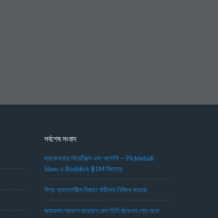
সর্বশেষ সংবাদ
ম্যাকেনরোর থিয়েট্রিক্স এবং আগাসি – Pickleball
Slam এ Roddick $1M জিতেছে
বিশ্ব অ্যাথলেটিক্স হিজড়া নারীদের নিষিদ্ধ করেছে
জ্যাকসন প্রকাশ করেছেন কেন তিনি র্যাভেনস প্লে অফে