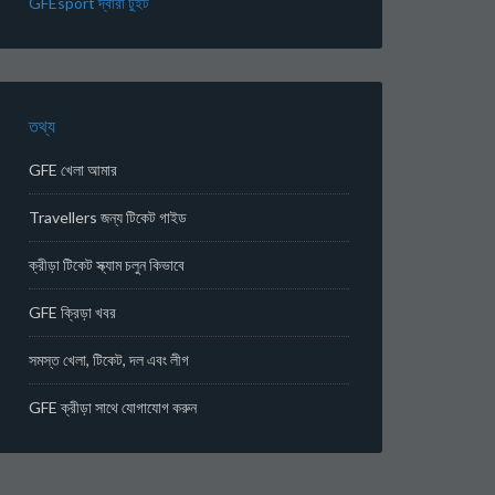
GFEsport দ্বারা টুইট
তথ্য
GFE খেলা আমার
Travellers জন্য টিকেট গাইড
ক্রীড়া টিকেট স্ক্যাম চলুন কিভাবে
GFE ক্রিড়া খবর
সমস্ত খেলা, টিকেট, দল এবং লীগ
GFE ক্রীড়া সাথে যোগাযোগ করুন