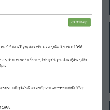
এই টিকেট দেখুন
ুটবল স্টেডিয়াম. এটি ফুলহ্যাম এফসি-র হোম গ্রাউন্ড ছিল. থেকে 1896
ন, ববি রবসন, রডনি মার্শ এবং অ্যালান মুলারি. ফুলহ্যামের ট্রেনিং গ্রাউন্ড
্থিত.
জঙ্গলে একটি কুটির তৈরি করা হয়েছিল এবং আশেপাশের মাঠগুলি বিভিন্ন
যায় 1888.