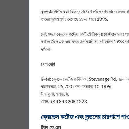
ফুলহ্যাম ইতিমধ্যেই বিভিন্ন মাঠে খেলেছিল যখন তাদের নজর টেম
তাদের প্রথম ম্যাচ খেলেছে ১৯৯৮ সালে 1896.
সেই সময়ে ক্রেভেন কটেজ একটি মৌলিক কাঠের স্ট্যান্ড ছাড়া 
করা হয়েছিল এবং এর রেকর্ড উপস্থিতিতে পৌঁছেছিল 1938 যখ
দর্শকরা.
যোগাযোগ
ঠিকানা: ক্রেভেন কটেজ স্টেডিয়াম, Stevenage Rd, লণ্ডন, য
ধারণক্ষমতা: 25,700 খোলা: অক্টোবর 10, 1896
টীম: ফুলহাম এফ.সি.
ফোন: +44 843 208 1223
ক্রেভেন কটেজ এবং লন্ডনের চারপাশে পাও
টিউব এবং রেল