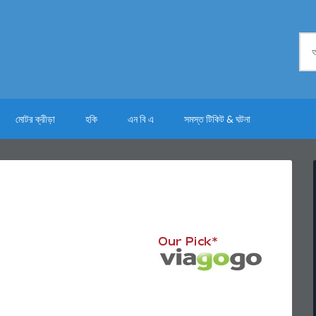
মোটর ক্রীড়া
হকি
এন বি এ
সমস্ত টিকিট & ঘটনা