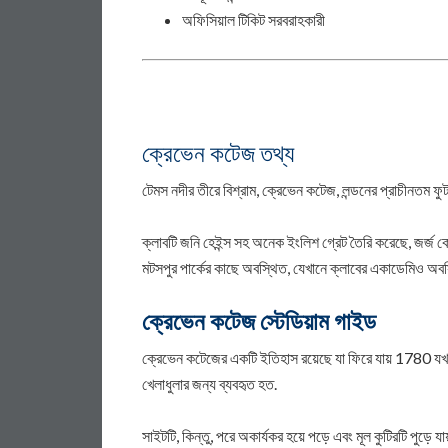
অফিসিয়াল টিকিট সরবরাহকারী
ক্রেভেন কটেজ তথ্য
টেমস নদীর তীরে বিশ্রাম, ক্রেভেন কটেজ, লন্ডনের প্রাচীনতম ফ
ক্লাবটি জনি হেইন্স সহ অনেক ইংলিশ গ্রেট তৈরি করেছে, জর্জ কোহে
মটসপুর পার্কের কাছে অবস্থিত, যেখানে ক্লাবের একাডেমিও অবস
ক্রেভেন কটেজ স্টেডিয়াম গাইড
ক্রেভেন কটেজের একটি ইতিহাস রয়েছে যা ফিরে যায় 1780 যখন 
খেলাধুলার জন্য ব্যবহৃত হত.
সাইটটি, কিন্তু, পরে অকার্যকর হয়ে পড়ে এবং মূল কুটিরটি পুড়ে 