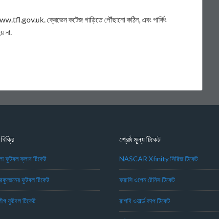
 www.tfl.gov.uk. ক্রেভেন কটেজ গাড়িতে পৌঁছানো কঠিন, এবং পার্কিং
় না.
 বিক্রি
শ্রেষ্ঠ মূল্য টিকেট
িলা ফুটবল ক্লাব টিকেট
NASCAR Xfinity সিরিজ টিকেট
ারকুজেনের ফুটবল টিকেট
ফরাসি ওপেন টেনিস টিকেট
গ ফুটবল টিকেট
রাগবি ওয়ার্ল্ড কাপ টিকেট